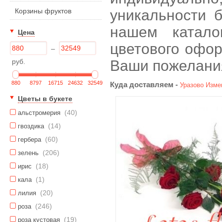
Корзины фруктов
уникальности б
нашем катало
Цена
цветового офор
–
руб.
Ваши пожелани
880
8797
16715
24632
32549
Куда доставляем -
Уразово
Изме
Цветы в букете
(40)
альстромерия
(14)
гвоздика
(60)
гербера
(206)
зелень
(18)
ирис
(1)
кала
(20)
лилия
(246)
роза
(19)
роза кустовая