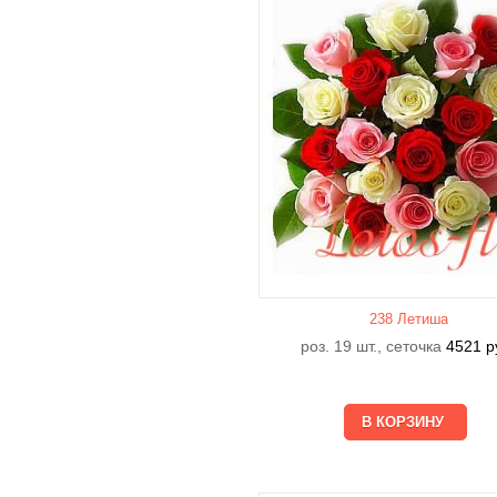
238 Летишa
роз. 19 шт., сеточка
4521
р