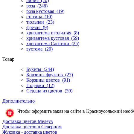
лилия
(20)
роза
(246)
роза кустовая
(19)
статица
(10)
тюльпан
(23)
фрезия
(9)
хризантема иголчатая
(8)
хризантема кустовая
(59)
хризантема Сантини
(25)
эустома
(20)
Товар
Букеты
(244)
Корзины фруктов
(27)
Корзины цветов
(91)
Подарки
(12)
Сердца из цветов
(39)
Дополнительно
Чтобы оформить заказ на сайте в Красноусольский необхо
Доставка цветов Мелеуз
Доставка цветов в Северном
Жуковка - доставка цветов