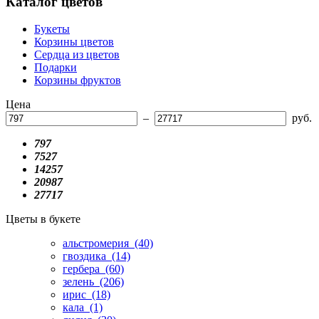
Каталог цветов
Букеты
Корзины цветов
Сердца из цветов
Подарки
Корзины фруктов
Цена
–
руб.
797
7527
14257
20987
27717
Цветы в букете
альстромерия
(40)
гвоздика
(14)
гербера
(60)
зелень
(206)
ирис
(18)
кала
(1)