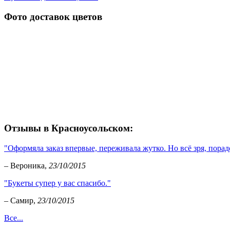
Фото доставок цветов
Отзывы в Красноусольском:
"Оформяла заказ впервые, переживала жутко. Но всё зря, порад
– Вероника,
23/10/2015
"Букеты супер у вас спасибо."
– Самир,
23/10/2015
Все...