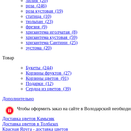
лилия
(20)
роза
(246)
роза кустовая
(19)
статица
(10)
тюльпан
(23)
фрезия
(9)
хризантема иголчатая
(8)
хризантема кустовая
(59)
хризантема Сантини
(25)
эустома
(20)
Товар
Букеты
(244)
Корзины фруктов
(27)
Корзины цветов
(91)
Подарки
(12)
Сердца из цветов
(39)
Дополнительно
Чтобы оформить заказ на сайте в Володарский необходимо
Доставка цветов Камызяк
Доставка цветов в Толбазах
Красная Яруга - доставка цветов