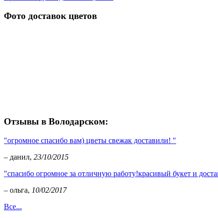
Фото доставок цветов
Отзывы в Володарском:
"огромное спасибо вам) цветы свежак доставили! "
– данил,
23/10/2015
"спасибо огромное за отличную работу!красивый букет и достав
– ольга,
10/02/2017
Все...