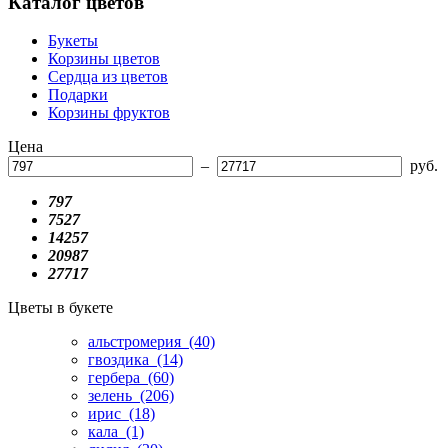
Каталог цветов
Букеты
Корзины цветов
Сердца из цветов
Подарки
Корзины фруктов
Цена
–
руб.
797
7527
14257
20987
27717
Цветы в букете
альстромерия
(40)
гвоздика
(14)
гербера
(60)
зелень
(206)
ирис
(18)
кала
(1)