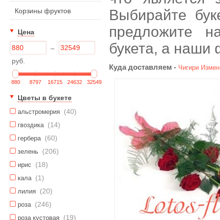
Корзины фруктов
Выбирайте бук
предложите н
Цена
букета, а наши
–
руб.
Куда доставляем -
Чигири
Измен
880
8797
16715
24632
32549
Цветы в букете
(40)
альстромерия
(14)
гвоздика
(60)
гербера
(206)
зелень
(18)
ирис
(1)
кала
(20)
лилия
(246)
роза
(19)
роза кустовая