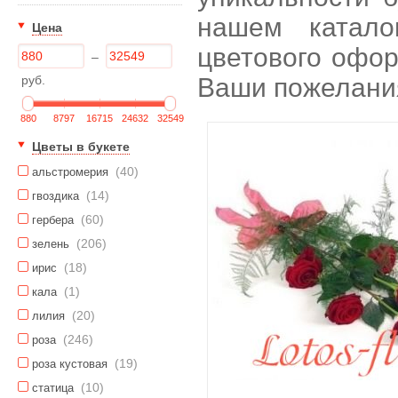
нашем катало
Цена
цветового офор
–
руб.
Ваши пожелани
880
8797
16715
24632
32549
Цветы в букете
(40)
альстромерия
(14)
гвоздика
(60)
гербера
(206)
зелень
(18)
ирис
(1)
кала
(20)
лилия
(246)
роза
(19)
роза кустовая
(10)
статица