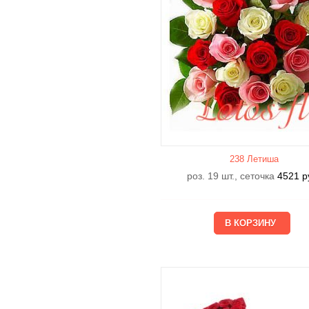
238 Летишa
роз. 19 шт., сеточка
4521
р