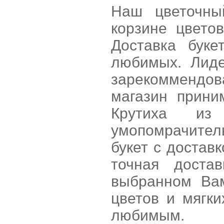
Наш цветочны
корзине цвето
Доставка бук
любимых. Лиде
зарекоммендова
магазин прини
Крутиха из
умопомрачител
букет с достав
точная дост
выбранном Вам
цветов и мягк
любимым.