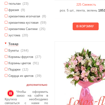
(23)
тюльпан
225 Свежесть
(9)
фрезия
роз. 5 шт., лента, зелень
185
(8)
хризантема иголчатая
(59)
хризантема кустовая
(25)
хризантема Сантини
(20)
эустома
Товар
(244)
Букеты
(27)
Корзины фруктов
(91)
Корзины цветов
(12)
Подарки
(39)
Сердца из цветов
дополнительно
Чтобы оформить
заказ на сайте в
Крутиха необходимо
связаться с нами по