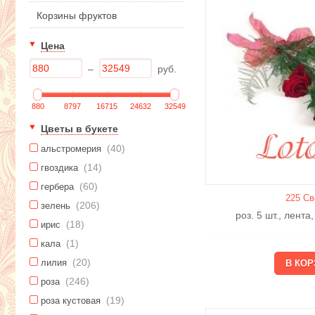
Корзины фруктов
Цена
–
руб.
880
8797
16715
24632
32549
Цветы в букете
(40)
альстромерия
(14)
гвоздика
(60)
гербера
225 Св
(206)
зелень
роз. 5 шт., лента
(18)
ирис
(1)
кала
(20)
лилия
(246)
роза
(19)
роза кустовая