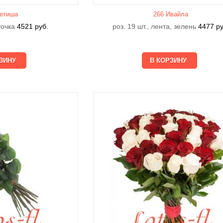
етишa
266 Ивайла
еточка
4521
руб.
роз. 19 шт., лента, зелень
4477
ру