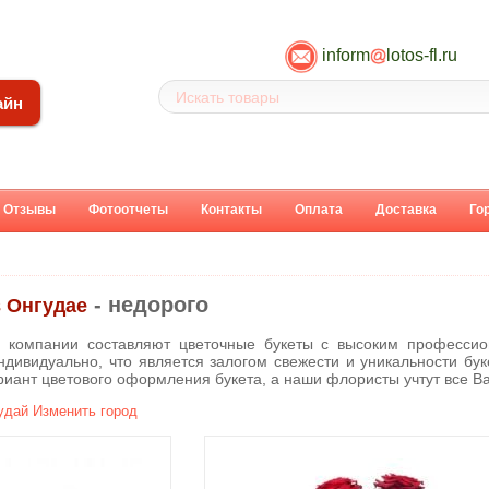
inform
lotos-fl.ru
айн
Отзывы
Фотоотчеты
Контакты
Оплата
Доставка
Го
- недорого
в Онгудае
 компании составляют цветочные букеты с высоким профессио
ндивидуально, что является залогом свежести и уникальности бук
риант цветового оформления букета, а наши флористы учтут все В
удай
Изменить город