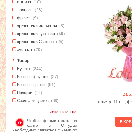
(10)
статица
(23)
тюльпан
(9)
фрезия
(8)
хризантема иголчатая
(59)
хризантема кустовая
(25)
хризантема Сантини
(20)
эустома
Товар
(244)
Букеты
(27)
Корзины фруктов
(91)
Корзины цветов
(12)
Подарки
2 Ва
(39)
Сердца из цветов
альстр. 11 шт., 
дополнительно
Чтобы оформить заказ на
сайте в Онгудай
необходимо связаться с нами по