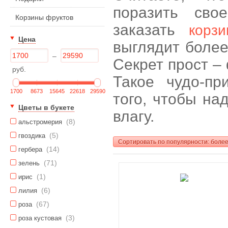
поразить сво
Корзины фруктов
заказать
корз
Цена
выглядит более
–
Секрет прост –
руб.
Такое чудо-пр
1700
8673
15645
22618
29590
того, чтобы на
Цветы в букете
влагу.
(8)
альстромерия
(5)
гвоздика
Сортировать по популярности: боле
(14)
гербера
(71)
зелень
(1)
ирис
(6)
лилия
(67)
роза
(3)
роза кустовая