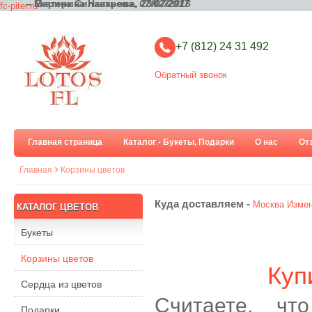
– Марина Силантьева,
– Екатерина Назарова,
07/02/2017
28/07/2016
fc-piter.ru
+7 (812) 24 31 492
Обратный звонок
Главная страница
Каталог - Букеты, Подарки
О нас
От
Главная
Корзины цветов
Куда доставляем -
Москва
Измен
КАТАЛОГ ЦВЕТОВ
Букеты
Корзины цветов
Куп
Сердца из цветов
Считаете, чт
Подарки