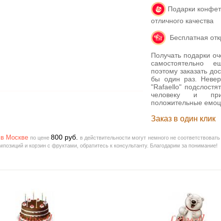
Подарки конфеты
отличного качества
Бесплатная откр
Получать подарки оч
самостоятельно 
поэтому заказать дос
бы один раз. Неве
"Rafaello" подслост
человеку и прин
положительные емоц
Заказ в один клик
800
руб.
 в Москве
по цене
в действительности могут немного не соответствоват
позиций и корзин с фруктами, обратитесь к консультанту. Благодарим за понимание!