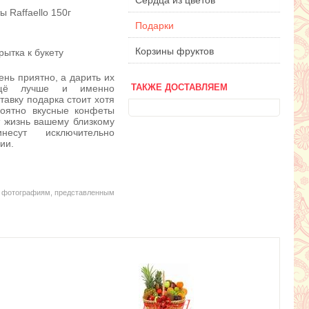
Сердца из цветов
 Raffaello 150г
Подарки
Корзины фруктов
ытка к букету
ень приятно, а дарить их
ещё лучше и именно
ТАКЖЕ ДОСТАВЛЯЕМ
тавку подарка стоит хотя
роятно вкусные конфеты
ят жизнь вашему близкому
есут исключительно
ии.
ь фотографиям, представленным