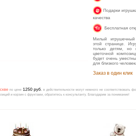
Подарки игрушка
качества
Бесплатная откр
Милый игрушечный 
этой странице. Иг
только детям, но 
цветочной компози
будет очень уместн
для близкого человек
Заказ в один клик
1250
руб.
скве
по цене
в действительности могут немного не соответствовать ф
иций и корзин с фруктами, обратитесь к консультанту. Благодарим за понимание!