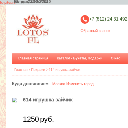
– Богдан,
– Юлия,
23/10/2015
23/10/2015
fc-piter.ru
+7 (812) 24 31 492
Обратный звонок
Главная страница
Каталог - Букеты, Подарки
О нас
Главная
Подарки
614 игрушка зайчик
Куда доставляем -
Москва
Изменить город
614 игрушка зайчик
1250
руб.