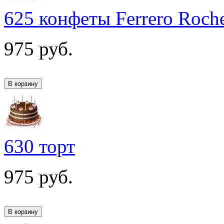
625 конфеты Ferrero Roch
975
руб.
630 торт
975
руб.